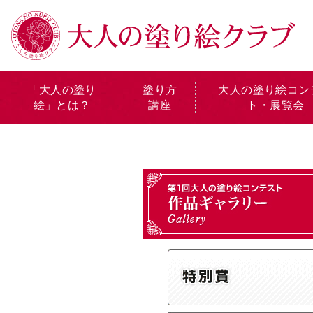
「大人の塗り
塗り方
大人の塗り絵コン
絵」とは？
講座
ト・展覧会