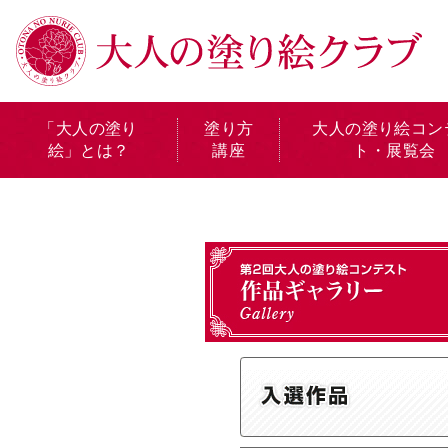
「大人の塗り
塗り方
大人の塗り絵コン
絵」とは？
講座
ト・展覧会