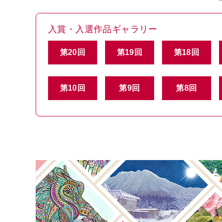
入賞・入選作品ギャラリー
第20回
第19回
第18回
第10回
第9回
第8回