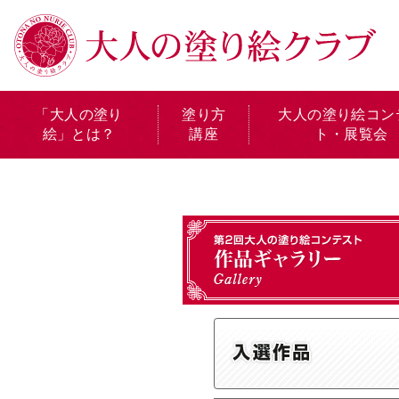
「大人の塗り
塗り方
大人の塗り絵コン
絵」とは？
講座
ト・展覧会