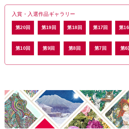
入賞・入選作品ギャラリー
第20回
第19回
第18回
第17回
第1
第10回
第9回
第8回
第7回
第6